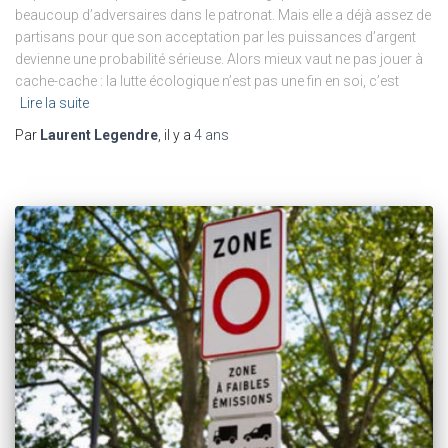
beaucoup d’adversaires dans le patronat. Mais elle a déjà assez de
partisans pour que son acceptation par les puissances d’argent
devienne une probabilité sérieuse. Alors mieux vaut ne pas jouer à
cache-cache : la lutte écologique n’est pas une fin en soi, c’est
Lire la suite
Par
Laurent Legendre
, il y a
4 ans