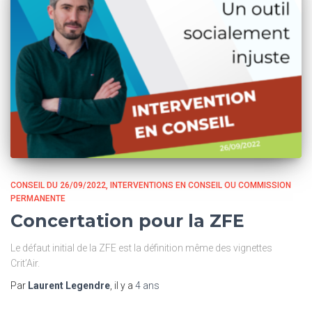
CONSEIL DU 26/09/2022
INTERVENTIONS EN CONSEIL OU COMMISSION
PERMANENTE
Concertation pour la ZFE
Le défaut initial de la ZFE est la définition même des vignettes
Crit’Air.
Par
Laurent Legendre
, il y a
4 ans