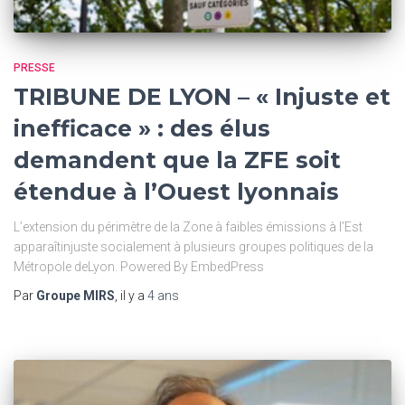
PRESSE
TRIBUNE DE LYON – « Injuste et
inefficace » : des élus
demandent que la ZFE soit
étendue à l’Ouest lyonnais
L’extension du périmètre de la Zone à faibles émissions à l’Est
apparaîtinjuste socialement à plusieurs groupes politiques de la
Métropole deLyon. Powered By EmbedPress
Par
Groupe MIRS
, il y a
4 ans