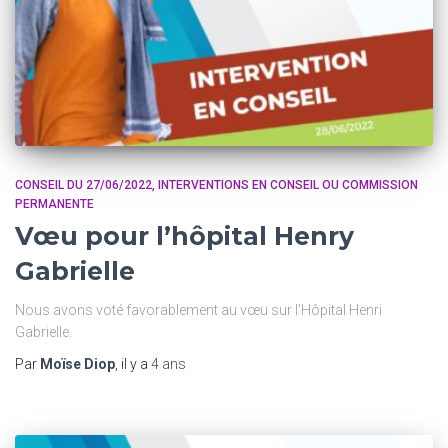
CONSEIL DU 27/06/2022
INTERVENTIONS EN CONSEIL OU COMMISSION
PERMANENTE
Vœu pour l’hôpital Henry
Gabrielle
Nous avons voté favorablement au vœu sur l’Hôpital Henri
Gabrielle.
Par
Moïse Diop
, il y a
4 ans