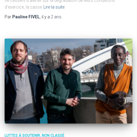
ne cessent d’alerter sur la dégradation de leurs conditions
d’exercice, la casse
Lire la suite
Par
Pauline FIVEL
, il y a
2 ans
LUTTES À SOUTENIR
NON CLASSÉ