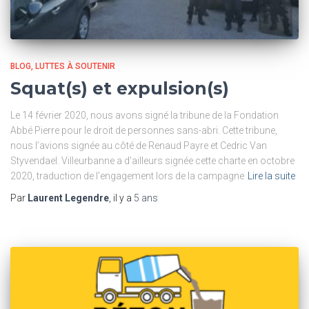
BLOG
LUTTES À SOUTENIR
Squat(s) et expulsion(s)
Le 14 février 2020, nous avons signé la tribune de la Fondation
Abbé Pierre pour le droit de personnes sans-abri. Cette tribune,
nous l’avions signée au côté de Renaud Payre et Cedric Van
Styvendael. Villeurbanne a d’ailleurs signée cette charte en octobre
2020, traduction de l’engagement lors de la campagne
Lire la suite
Par
Laurent Legendre
, il y a
5 ans