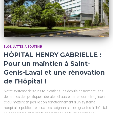
BLOG
LUTTES À SOUTENIR
HÔPITAL HENRY GABRIELLE :
Pour un maintien à Saint-
Genis-Laval et une rénovation
de l’Hôpital !
Notre système de soins tout entier subit depuis de nombreuses
décennies des politiques libérales et austéritaires qui le fragilisent,
et qui mettent en péril le bon fonctionnement d’un système
hospitalier public précieux. Les soignants et soignantes à l’hôpital