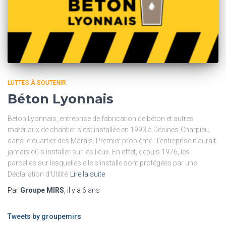
LUTTES À SOUTENIR
Béton Lyonnais
Béton Lyonnais, entreprise de fabrication de béton et autres
matériaux de chantier s’est installée en 1993 à Décines-Charpieu,
dans le quartier des Marais. Premier problème : l’entreprise n’aurait
jamais dû s’installer sur les lieux. En effet, depuis 1976, les
parcelles sur lesquelles elle s’installe sont protégées par une
Déclaration d’Utilité
Lire la suite
Par
Groupe MIRS
, il y a
6 ans
Tweets by groupemirs