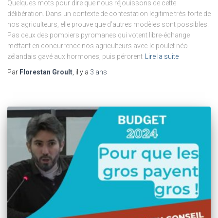
Quelques mots pour dire que nous réjouissons de cette
délibération. Dans un contexte de contestation légitime très forte de
nos agriculteurs, elle prouve que d’autres modèles sont possibles.
Pas ceux des pompiers pyromanes qui votent libre-échange
mettant en concurrence nos agriculteurs avec le poulet néo-
zélandais gavé aux hormones, puis pérorent
Lire la suite
Par
Florestan Groult
, il y a
3 ans