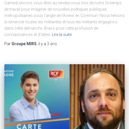
Samedi encore, vous étiez au rendez-vous lors de notre 2e temps
de travail pour imaginer de nouvelles politiques publiques
métropolitaines sous l’angle de l’Avenir en Commun ! Nous tenions
à remercier toutes les militantes et tous les militants engagé.e.s
dans cette démarche. Bravo pour cette profusion de
connaissances et d’idées
Lire la suite
Par
Groupe MIRS
, il y a
3 ans