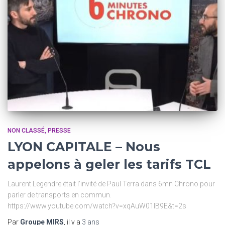
NON CLASSÉ
PRESSE
LYON CAPITALE – Nous
appelons à geler les tarifs TCL
Laurent Legendre était l’invité de Paul Terra dans 6mn Chrono pour
parler de transports en commun.
https://www.youtube.com/watch?v=xqAuW01lB9E&t=2s
Par
Groupe MIRS
, il y a
3 ans