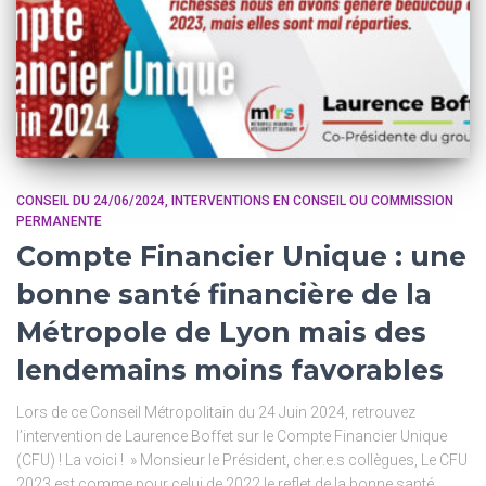
CONSEIL DU 24/06/2024
INTERVENTIONS EN CONSEIL OU COMMISSION
PERMANENTE
Compte Financier Unique : une
bonne santé financière de la
Métropole de Lyon mais des
lendemains moins favorables
Lors de ce Conseil Métropolitain du 24 Juin 2024, retrouvez
l’intervention de Laurence Boffet sur le Compte Financier Unique
(CFU) ! La voici ! » Monsieur le Président, cher.e.s collègues, Le CFU
2023 est comme pour celui de 2022 le reflet de la bonne santé