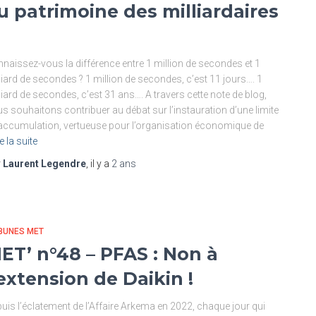
u patrimoine des milliardaires
naissez-vous la différence entre 1 million de secondes et 1
liard de secondes ? 1 million de secondes, c’est 11 jours…. 1
liard de secondes, c’est 31 ans…. A travers cette note de blog,
s souhaitons contribuer au débat sur l’instauration d’une limite
’accumulation, vertueuse pour l’organisation économique de
e la suite
r
Laurent Legendre
, il y a
2 ans
BUNES MET
ET’ n°48 – PFAS : Non à
’extension de Daikin !
uis l’éclatement de l’Affaire Arkema en 2022, chaque jour qui