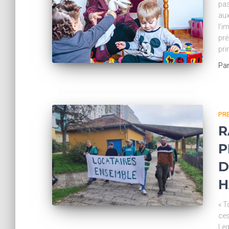
pas
aux
l’i
pré
pri
Pa
PR
R
P
D
H
« T
ces
Leg