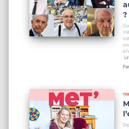
a
?
Con
mil
mil
nou
à l
Lir
Pa
TRI
M
l
Dep