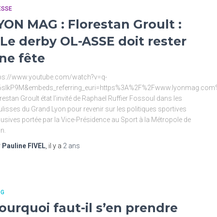
ESSE
YON MAG : Florestan Groult :
 Le derby OL-ASSE doit rester
ne fête
tps://www.youtube.com/watch?v=q-
6sIkP9M&embeds_referring_euri=https%3A%2F%2Fwww.lyonmag.co
restan Groult état l’invité de Raphael Ruffier Fossoul dans les
lisses du Grand Lyon pour revenir sur les politiques sportives
lusives portée par la Vice-Présidence au Sport à la Métropole de
n.
r
Pauline FIVEL
, il y a
2 ans
OG
ourquoi faut-il s’en prendre