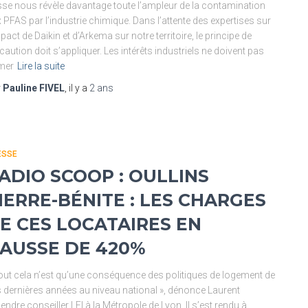
se nous révèle davantage toute l’ampleur de la contamination
 PFAS par l’industrie chimique. Dans l’attente des expertises sur
mpact de Daikin et d’Arkema sur notre territoire, le principe de
caution doit s’appliquer. Les intérêts industriels ne doivent pas
mer
Lire la suite
r
Pauline FIVEL
, il y a
2 ans
ESSE
ADIO SCOOP : OULLINS
IERRE-BÉNITE : LES CHARGES
E CES LOCATAIRES EN
AUSSE DE 420%
out cela n’est qu’une conséquence des politiques de logement de
 dernières années au niveau national », dénonce Laurent
endre conseiller LFI à la Métropole de Lyon. Il s’est rendu à