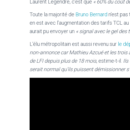
Laurent Legendre, c’est que
« 60% du coût de
Toute la majorité de
Bruno Bernard
n’est pas 
en est avec l’augmentation des tarifs TCL au
aurait pu envoyer un
« signal avec le gel des t
L’élu métropolitain est aussi revenu sur
le dé
non-annonce car Mathieu Azcué et les trois a
de LFI depuis plus de 18 mois
, estime-t-il.
Ils
serait normal qu’ils puissent démissionner s’i