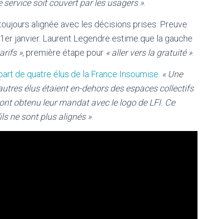
 service soit couvert par les usagers »
.
toujours alignée avec les décisions prises. Preuve
 1er janvier. Laurent Legendre estime que la gauche
arifs »
, première étape pour
« aller vers la gratuité »
.
part de quatre élus de la France Insoumise
.
« Une
utres élus étaient en-dehors des espaces collectifs
 ont obtenu leur mandat avec le logo de LFI. Ce
ls ne sont plus alignés »
.