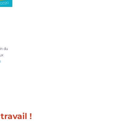
in du
ux
n
ravail !