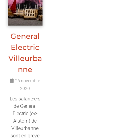
General
Electric
Villeurba
nne
26 novembre
2020
Les salarié·e·s
de General
Electric (ex-
Alstom) de
Villeurbanne
sont en grève