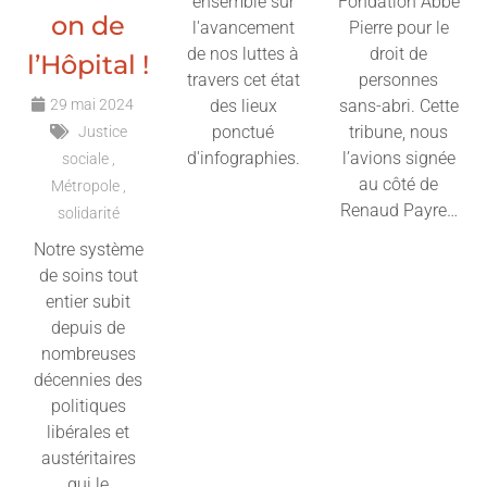
ensemble sur
Fondation Abbé
on de
l'avancement
Pierre pour le
de nos luttes à
droit de
l’Hôpital !
travers cet état
personnes
29 mai 2024
des lieux
sans-abri. Cette
ponctué
tribune, nous
Justice
d'infographies.
l’avions signée
sociale
au côté de
Métropole
Lire l'article
Renaud Payre…
solidarité
Notre système
Lire l'article
de soins tout
entier subit
depuis de
nombreuses
décennies des
politiques
libérales et
austéritaires
qui le