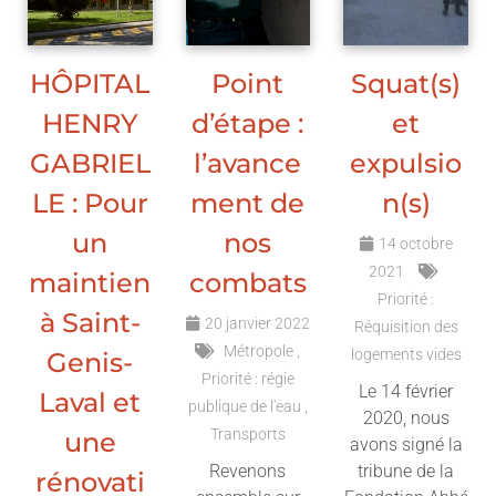
HÔPITAL
Point
Squat(s)
HENRY
d’étape :
et
GABRIEL
l’avance
expulsio
LE : Pour
ment de
n(s)
un
nos
14 octobre
2021
maintien
combats
Priorité :
à Saint-
20 janvier 2022
Réquisition des
Métropole
logements vides
Genis-
Priorité : régie
Le 14 février
Laval et
publique de l'eau
2020, nous
Transports
une
avons signé la
Revenons
tribune de la
rénovati