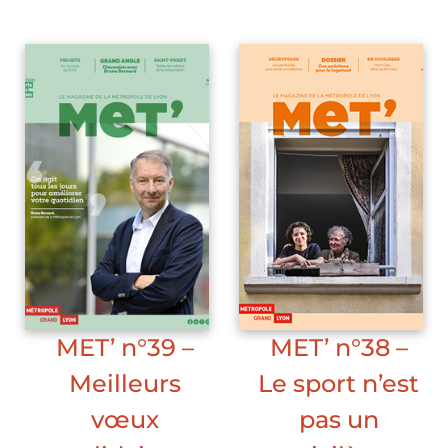
Lire l'article
MET’ n°39 –
MET’ n°38 –
Meilleurs
Le sport n’est
vœux
pas un