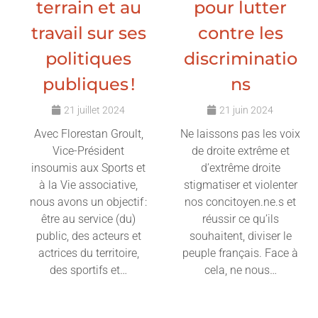
terrain et au
pour lutter
travail sur ses
contre les
politiques
discriminatio
publiques !
ns
21 juillet 2024
21 juin 2024
Avec Florestan Groult,
Ne laissons pas les voix
Vice-Président
de droite extrême et
insoumis aux Sports et
d’extrême droite
à la Vie associative,
stigmatiser et violenter
nous avons un objectif :
nos concitoyen.ne.s et
être au service (du)
réussir ce qu’ils
public, des acteurs et
souhaitent, diviser le
actrices du territoire,
peuple français. Face à
des sportifs et…
cela, ne nous…
Lire l'article
Lire l'article