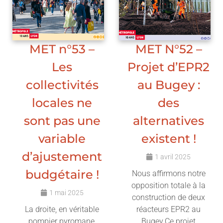
MET n°53 –
MET N°52 –
Les
Projet d’EPR2
collectivités
au Bugey :
locales ne
des
sont pas une
alternatives
variable
existent !
d’ajustement
1 avril 2025
budgétaire !
Nous affirmons notre
opposition totale à la
1 mai 2025
construction de deux
La droite, en véritable
réacteurs EPR2 au
pompier pyromane,
Bugey.Ce projet