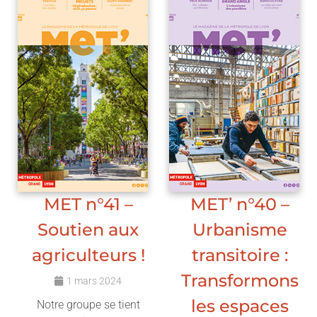
MET n°41 –
MET’ n°40 –
Soutien aux
Urbanisme
agriculteurs !
transitoire :
Transformons
1 mars 2024
les espaces
Notre groupe se tient