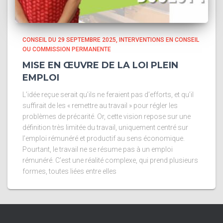
CONSEIL DU 29 SEPTEMBRE 2025
INTERVENTIONS EN CONSEIL
OU COMMISSION PERMANENTE
MISE EN ŒUVRE DE LA LOI PLEIN
EMPLOI
L’idée reçue serait qu’ils ne feraient pas d’efforts, et qu’il
suffirait de les « remettre au travail » pour régler les
problèmes de précarité. Or, cette vision repose sur une
définition très limitée du travail, uniquement centré sur
l’emploi rémunéré et productif au sens économique.
Pourtant, le travail ne se résume pas à un emploi
rémunéré. C’est une réalité complexe, qui prend plusieurs
formes, toutes liées entre elles