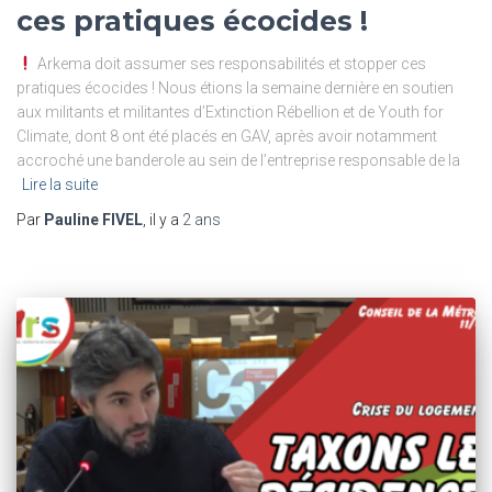
ces pratiques écocides !
Arkema doit assumer ses responsabilités et stopper ces
pratiques écocides ! Nous étions la semaine dernière en soutien
aux militants et militantes d’Extinction Rébellion et de Youth for
Climate, dont 8 ont été placés en GAV, après avoir notamment
accroché une banderole au sein de l’entreprise responsable de la
Lire la suite
Par
Pauline FIVEL
, il y a
2 ans