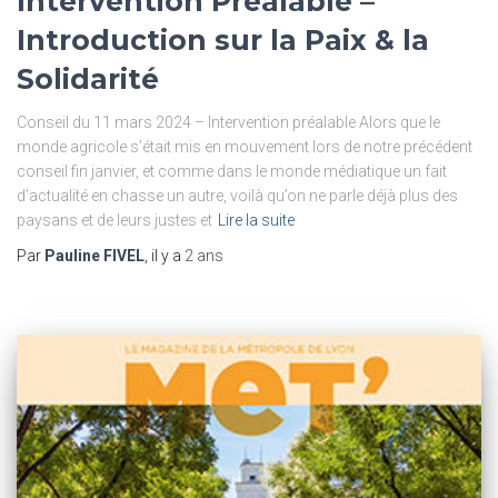
Intervention Préalable –
Introduction sur la Paix & la
Solidarité
Conseil du 11 mars 2024 – Intervention préalable Alors que le
monde agricole s’était mis en mouvement lors de notre précédent
conseil fin janvier, et comme dans le monde médiatique un fait
d’actualité en chasse un autre, voilà qu’on ne parle déjà plus des
paysans et de leurs justes et
Lire la suite
Par
Pauline FIVEL
, il y a
2 ans