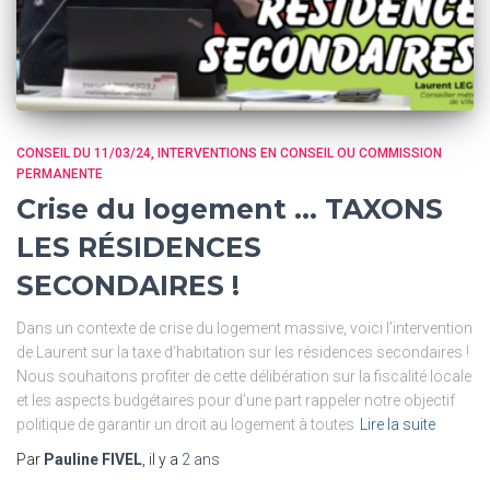
CONSEIL DU 11/03/24
INTERVENTIONS EN CONSEIL OU COMMISSION
PERMANENTE
Crise du logement … TAXONS
LES RÉSIDENCES
SECONDAIRES !
Dans un contexte de crise du logement massive, voici l’intervention
de Laurent sur la taxe d’habitation sur les résidences secondaires !
Nous souhaitons profiter de cette délibération sur la fiscalité locale
et les aspects budgétaires pour d’une part rappeler notre objectif
politique de garantir un droit au logement à toutes
Lire la suite
Par
Pauline FIVEL
, il y a
2 ans