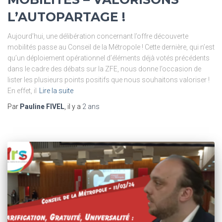
L’AUTOPARTAGE !
Aujourd’hui, une délibération concernant l’offre découverte
mobilités passe au Conseil de la Métropole ! Cette dernière, qui n’est
qu’un déploiement opérationnel d’éléments déjà votés précédents
dans le cadre des débats sur la ZFE, nous donne l’occasion de
lister les plusieurs points positifs que nous souhaitons valoriser !
En effet, il
Lire la suite
Par
Pauline FIVEL
, il y a
2 ans