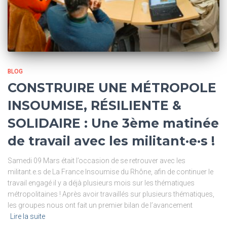
BLOG
CONSTRUIRE UNE MÉTROPOLE
INSOUMISE, RÉSILIENTE &
SOLIDAIRE : Une 3ème matinée
de travail avec les militant·e·s !
Samedi 09 Mars était l’occasion de se retrouver avec les
militant.e.s de La France Insoumise du Rhône, afin de continuer le
travail engagé il y a déjà plusieurs mois sur les thématiques
métropolitaines ! Après avoir travaillés sur plusieurs thématiques,
les groupes nous ont fait un premier bilan de l’avancement
Lire la suite