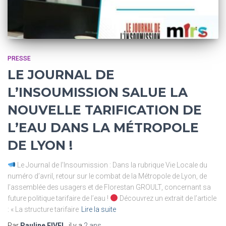
PRESSE
LE JOURNAL DE
L’INSOUMISSION SALUE LA
NOUVELLE TARIFICATION DE
L’EAU DANS LA MÉTROPOLE
DE LYON !
Le Journal de l’Insoumission : Dans la rubrique Vie Locale du
numéro d’avril, retour sur le combat de la Métropole de Lyon, de
l’assemblée des usagers et de Florestan GROULT, concernant sa
future politique tarifaire de l’eau !
Découvrez un extrait de l’article
: « La structure tarifaire
Lire la suite
Par
Pauline FIVEL
, il y a
2 ans