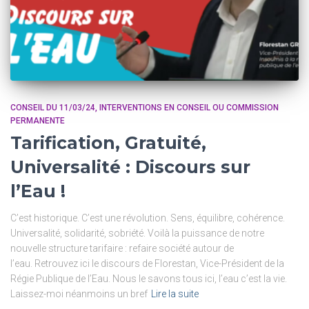
CONSEIL DU 11/03/24
INTERVENTIONS EN CONSEIL OU COMMISSION
PERMANENTE
Tarification, Gratuité,
Universalité : Discours sur
l’Eau !
C’est historique. C’est une révolution. Sens, équilibre, cohérence.
Universalité, solidarité, sobriété. Voilà la puissance de notre
nouvelle structure tarifaire : refaire société autour de
l’eau. Retrouvez ici le discours de Florestan, Vice-Président de la
Régie Publique de l’Eau. Nous le savons tous ici, l’eau c’est la vie.
Laissez-moi néanmoins un bref
Lire la suite