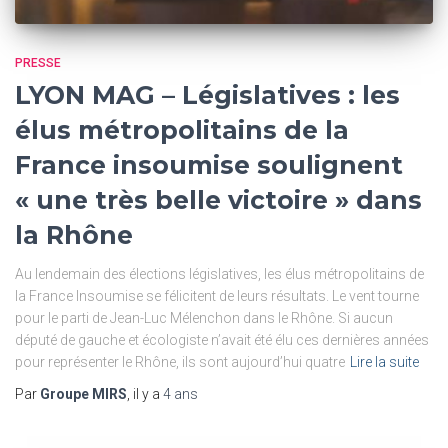
PRESSE
LYON MAG – Législatives : les
élus métropolitains de la
France insoumise soulignent
« une très belle victoire » dans
la Rhône
Au lendemain des élections législatives, les élus métropolitains de
la France Insoumise se félicitent de leurs résultats. Le vent tourne
pour le parti de Jean-Luc Mélenchon dans le Rhône. Si aucun
député de gauche et écologiste n’avait été élu ces dernières années
pour représenter le Rhône, ils sont aujourd’hui quatre
Lire la suite
Par
Groupe MIRS
, il y a
4 ans