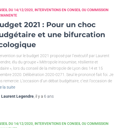
SEIL DU 14/12/2020
INTERVENTIONS EN CONSEIL OU COMMISSION
RMANENTE
udget 2021 : Pour un choc
udgétaire et une bifurcation
cologique
ervention sur le budget 2021 proposé par l’exécutif par Laurent
endre, élu du groupe « Métropole insoumise, résiliente et
idaire », lors du conseil de la métropole de Lyon des 14 et 15
embre 2020. Délibération 2020-0271. Seul le prononcé fait foi. Je
s remercie. L’occasion d’un débat budgétaire, c’est l’occasion de
e la suite
r
Laurent Legendre
, il y a
6 ans
SEIL DU 14/12/2020
INTERVENTIONS EN CONSEIL OU COMMISSION