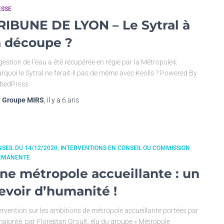
ESSE
RIBUNE DE LYON – Le Sytral à
a découpe ?
gestion de l’eau a été récupérée en régie par la Métropole‡:
rquoi le Sytral ne ferait-il pas de même avec Keolis ? Powered By
bedPress
r
Groupe MIRS
, il y a
6 ans
SEIL DU 14/12/2020
INTERVENTIONS EN CONSEIL OU COMMISSION
RMANENTE
ne métropole accueillante : un
evoir d’humanité !
ervention sur les ambitions de métropole accueillante portées par
majorité, par Florestan Groult, élu du groupe « Métropole