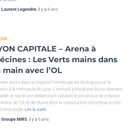
r
Laurent Legendre
, il y a
6 ans
ESSE
YON CAPITALE – Arena à
écines : Les Verts mains dans
a main avec l’OL
mier accro dans la majorité formée par les écologistes et la
che à la métropole de Lyon. L’exécutif présidé par Bruno Bernard
alidé ce mardi une délibération validant le processus de création
l’Arena de l’OL et de l’Asvel dont la construction est prévue à côté
Grand stade
Lire la suite
r
Groupe MIRS
, il y a
6 ans