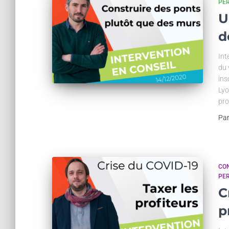
PE
U
d
Int
du 
ins
Lyo
pro
Pa
CON
PE
C
p