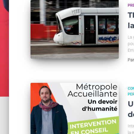
PR
T
l
La 
pou
Em
Pa
CON
PE
U
d
Int
la 