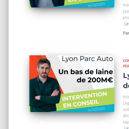
ins
Lyo
pro
Lir
Pa
CON
PE
L
d
Int
Leg
sol
déc
rap
Lir