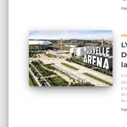
Pa
PR
L
D
l
Pre
gau
a v
de 
du 
Pa