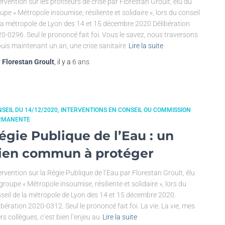
ervention sur les profiteurs de crise par Florestan Groult, élu du
upe « Métropole insoumise, résiliente et solidaire », lors du conseil
la métropole de Lyon des 14 et 15 décembre 2020 Délibération
0-0296. Seul le prononcé fait foi. Vous le savez, nous traversons
uis maintenant un an, une crise sanitaire
Lire la suite
r
Florestan Groult
, il y a
6 ans
SEIL DU 14/12/2020
INTERVENTIONS EN CONSEIL OU COMMISSION
RMANENTE
égie Publique de l’Eau : un
ien commun à protéger
ervention sur la Régie Publique de l’Eau par Florestan Groult, élu
groupe « Métropole insoumise, résiliente et solidaire », lors du
seil de la métropole de Lyon des 14 et 15 décembre 2020.
ibération 2020-0312. Seul le prononcé fait foi. La vie. La vie, mes
rs collègues, c’est bien l’enjeu au
Lire la suite