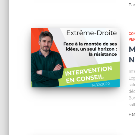
Pa
CON
PE
M
N
Int
Leg
sol
déc
Bon
sal
Pa