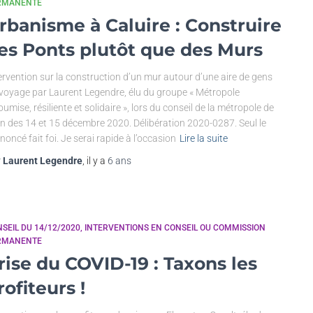
RMANENTE
rbanisme à Caluire : Construire
es Ponts plutôt que des Murs
ervention sur la construction d’un mur autour d’une aire de gens
voyage par Laurent Legendre, élu du groupe « Métropole
oumise, résiliente et solidaire », lors du conseil de la métropole de
n des 14 et 15 décembre 2020. Délibération 2020-0287. Seul le
noncé fait foi. Je serai rapide à l’occasion
Lire la suite
r
Laurent Legendre
, il y a
6 ans
SEIL DU 14/12/2020
INTERVENTIONS EN CONSEIL OU COMMISSION
RMANENTE
rise du COVID-19 : Taxons les
rofiteurs !