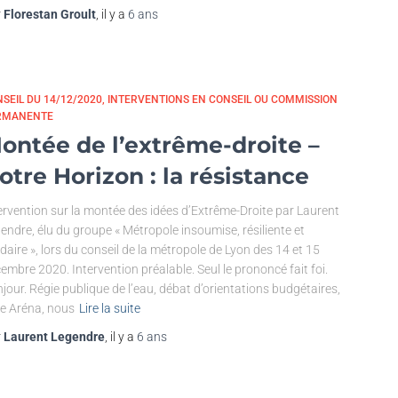
r
Florestan Groult
, il y a
6 ans
SEIL DU 14/12/2020
INTERVENTIONS EN CONSEIL OU COMMISSION
RMANENTE
ontée de l’extrême-droite –
otre Horizon : la résistance
ervention sur la montée des idées d’Extrême-Droite par Laurent
endre, élu du groupe « Métropole insoumise, résiliente et
idaire », lors du conseil de la métropole de Lyon des 14 et 15
embre 2020. Intervention préalable. Seul le prononcé fait foi.
jour. Régie publique de l’eau, débat d’orientations budgétaires,
le Aréna, nous
Lire la suite
r
Laurent Legendre
, il y a
6 ans