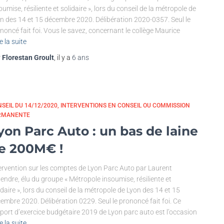
oumise, résiliente et solidaire », lors du conseil de la métropole de
n des 14 et 15 décembre 2020. Délibération 2020-0357. Seul le
noncé fait foi. Vous le savez, concernant le collège Maurice
e la suite
r
Florestan Groult
, il y a
6 ans
SEIL DU 14/12/2020
INTERVENTIONS EN CONSEIL OU COMMISSION
RMANENTE
yon Parc Auto : un bas de laine
e 200M€ !
ervention sur les comptes de Lyon Parc Auto par Laurent
endre, élu du groupe « Métropole insoumise, résiliente et
idaire », lors du conseil de la métropole de Lyon des 14 et 15
embre 2020. Délibération 0229. Seul le prononcé fait foi. Ce
port d’exercice budgétaire 2019 de Lyon parc auto est l’occasion
e la suite