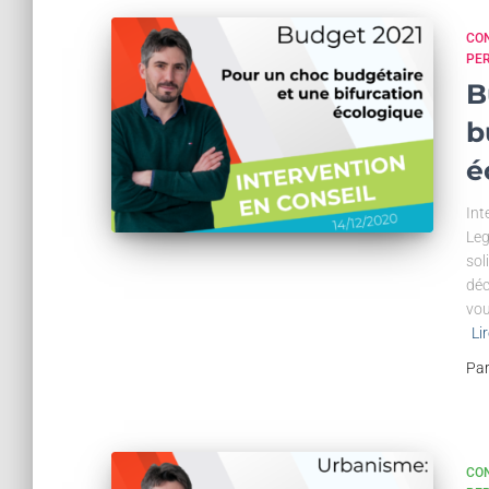
CON
PE
B
b
é
Int
Leg
sol
déc
vou
Lir
Pa
CON