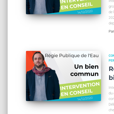
Int
gro
de 
202
dep
Pa
CON
PE
R
b
Int
du 
con
Dél
che