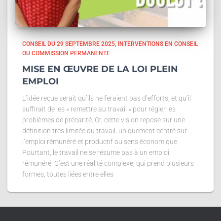
CONSEIL DU 29 SEPTEMBRE 2025
INTERVENTIONS EN CONSEIL
OU COMMISSION PERMANENTE
MISE EN ŒUVRE DE LA LOI PLEIN
EMPLOI
L’idée reçue serait qu’ils ne feraient pas d’efforts, et qu’il
suffirait de les « remettre au travail » pour régler les
problèmes de précarité. Or, cette vision repose sur une
définition très limitée du travail, uniquement centré sur
l’emploi rémunéré et productif au sens économique.
Pourtant, le travail ne se résume pas à un emploi
rémunéré. C’est une réalité complexe, qui prend plusieurs
formes, toutes liées entre elles