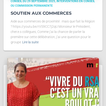
CONSEIL DU 29 SEPTEMBRE 2025
INTERVENTIONS EN CONSEIL
OU COMMISSION PERMANENTE
SOUTIEN AUX COMMERCES
Aide aux commerces de proximité : mais que fait la Région
? https://youtu.be/rVS9CC7j2qU Monsieur le Président,
cher.e.s collègues, Comme j’ai la chance de parler la
première sur cette délibération, j’ai une question pour le
groupe
Lire la suite