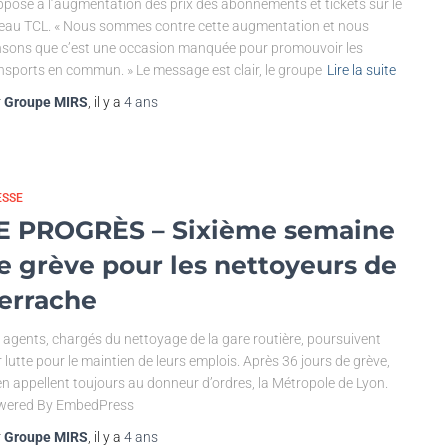
ppose à l’augmentation des prix des abonnements et tickets sur le
eau TCL. « Nous sommes contre cette augmentation et nous
sons que c’est une occasion manquée pour promouvoir les
nsports en commun. » Le message est clair, le groupe
Lire la suite
r
Groupe MIRS
, il y a
4 ans
ESSE
E PROGRÈS – Sixième semaine
e grève pour les nettoyeurs de
errache
 agents, chargés du nettoyage de la gare routière, poursuivent
r lutte pour le maintien de leurs emplois. Après 36 jours de grève,
 en appellent toujours au donneur d’ordres, la Métropole de Lyon.
wered By EmbedPress
r
Groupe MIRS
, il y a
4 ans