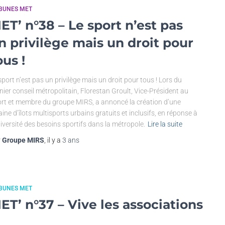
IBUNES MET
ET’ n°38 – Le sport n’est pas
n privilège mais un droit pour
ous !
sport n’est pas un privilège mais un droit pour tous ! Lors du
nier conseil métropolitain, Florestan Groult, Vice-Président au
rt et membre du groupe MIRS, a annoncé la création d’une
aine d’îlots multisports urbains gratuits et inclusifs, en réponse à
diversité des besoins sportifs dans la métropole.
Lire la suite
r
Groupe MIRS
, il y a
3 ans
IBUNES MET
ET’ n°37 – Vive les associations