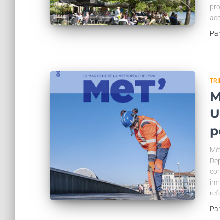
pro
acc
Pa
TR
M
U
p
Mét
Dep
con
imm
ref
Pa