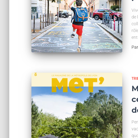
Viv
de 
col
rôl
ent
Pa
TR
M
c
d
Pen
vac
quo