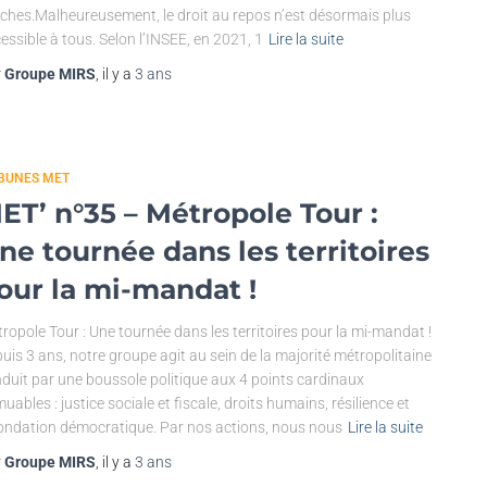
ches.Malheureusement, le droit au repos n’est désormais plus
essible à tous. Selon l’INSEE, en 2021, 1
Lire la suite
r
Groupe MIRS
, il y a
3 ans
IBUNES MET
ET’ n°35 – Métropole Tour :
ne tournée dans les territoires
our la mi-mandat !
ropole Tour : Une tournée dans les territoires pour la mi-mandat !
uis 3 ans, notre groupe agit au sein de la majorité métropolitaine
duit par une boussole politique aux 4 points cardinaux
uables : justice sociale et fiscale, droits humains, résilience et
ondation démocratique. Par nos actions, nous nous
Lire la suite
r
Groupe MIRS
, il y a
3 ans