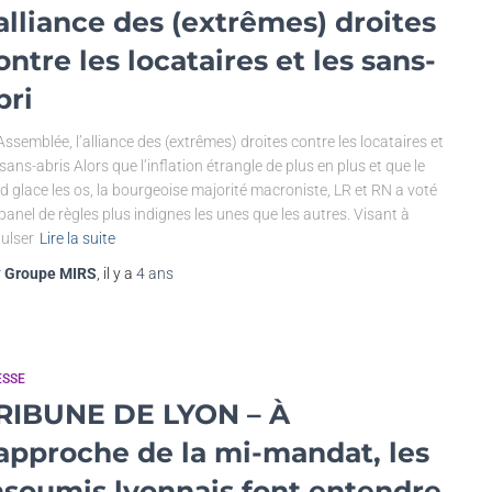
’alliance des (extrêmes) droites
ontre les locataires et les sans-
bri
’Assemblée, l’alliance des (extrêmes) droites contre les locataires et
 sans-abris Alors que l’inflation étrangle de plus en plus et que le
id glace les os, la bourgeoise majorité macroniste, LR et RN a voté
panel de règles plus indignes les unes que les autres. Visant à
ulser
Lire la suite
r
Groupe MIRS
, il y a
4 ans
ESSE
RIBUNE DE LYON – À
’approche de la mi-mandat, les
nsoumis lyonnais font entendre