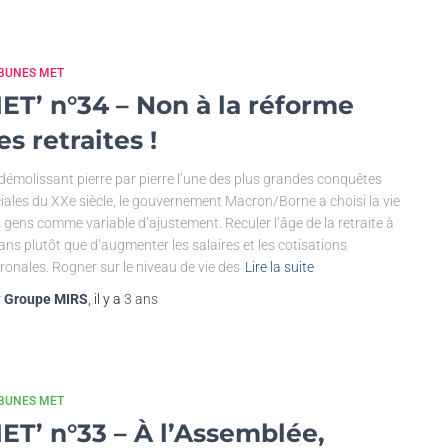
IBUNES MET
ET’ n°34 – Non à la réforme
es retraites !
démolissant pierre par pierre l’une des plus grandes conquêtes
iales du XXe siècle, le gouvernement Macron/Borne a choisi la vie
 gens comme variable d’ajustement. Reculer l’âge de la retraite à
ans plutôt que d’augmenter les salaires et les cotisations
ronales. Rogner sur le niveau de vie des
Lire la suite
r
Groupe MIRS
, il y a
3 ans
IBUNES MET
ET’ n°33 – À l’Assemblée,