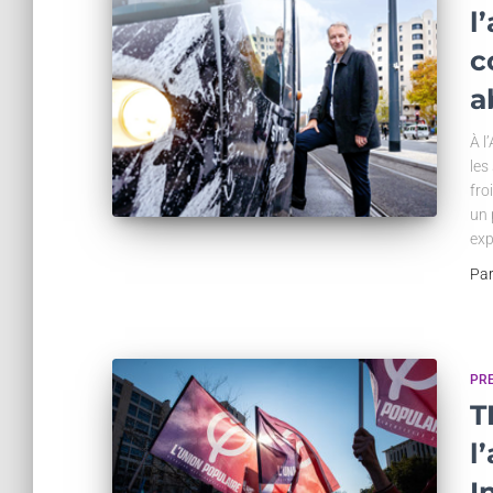
l
c
a
À l
les
fro
un 
exp
Pa
PR
T
l
I