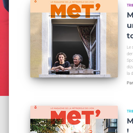
TR
M
u
t
Le 
der
Spo
diz
la 
Pa
TR
M
!