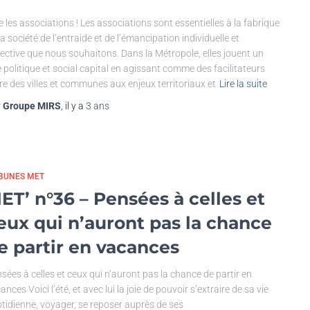
e les associations ! Les associations sont essentielles à la fabrique
la société de l’entraide et de l’émancipation individuelle et
lective que nous souhaitons. Dans la Métropole, elles jouent un
e politique et social capital en agissant comme des facilitateurs
re des villes et communes aux enjeux territoriaux et
Lire la suite
r
Groupe MIRS
, il y a
3 ans
IBUNES MET
ET’ n°36 – Pensées à celles et
eux qui n’auront pas la chance
e partir en vacances
sées à celles et ceux qui n’auront pas la chance de partir en
ances Voici l’été, et avec lui la joie de pouvoir s’extraire de sa vie
tidienne, voyager, se reposer auprès de ses