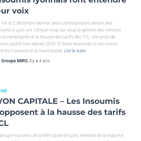
eur voix
 1er et 2 décembre dernier, deux communiqués venant des
oumis à Lyon ont critiqué coup sur coup la gestion des mineurs
-accompagnés et la hausse des tarifs des TCL. Une prise de
ition plutôt rare depuis 2020. © Susie Waroude Le ton monte
re les Insoumis et la municipalité
Lire la suite
r
Groupe MIRS
, il y a
4 ans
ESSE
YON CAPITALE – Les Insoumis
’opposent à la hausse des tarifs
CL
groupe Insoumis de la Métropole de Lyon, membre de la majorité,