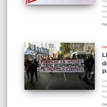
s’o
rés
pen
tra
Pa
PR
L
d
P
Les
leu
ils
Po
Pa