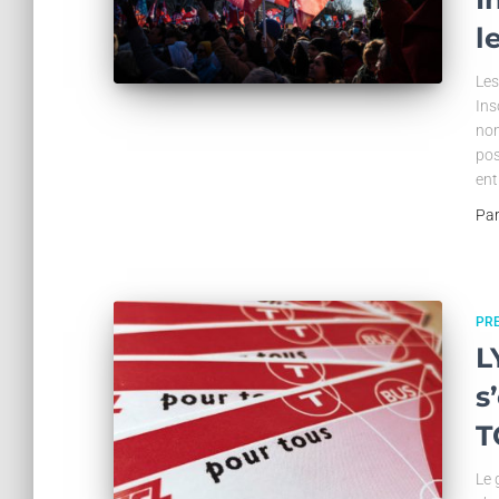
l
Les
Ins
non
pos
ent
Pa
PR
L
s
T
Le 