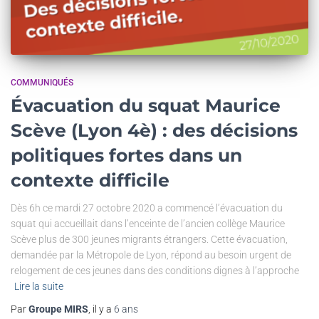
COMMUNIQUÉS
Évacuation du squat Maurice
Scève (Lyon 4è) : des décisions
politiques fortes dans un
contexte difficile
Dès 6h ce mardi 27 octobre 2020 a commencé l’évacuation du
squat qui accueillait dans l’enceinte de l’ancien collège Maurice
Scève plus de 300 jeunes migrants étrangers. Cette évacuation,
demandée par la Métropole de Lyon, répond au besoin urgent de
relogement de ces jeunes dans des conditions dignes à l’approche
Lire la suite
Par
Groupe MIRS
, il y a
6 ans