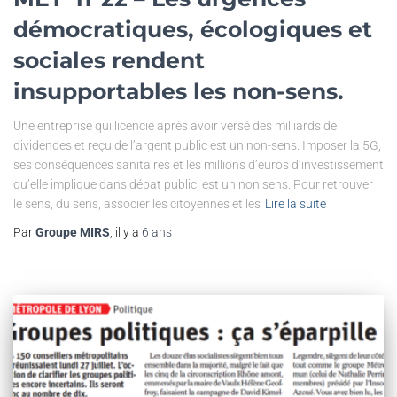
démocratiques, écologiques et
sociales rendent
insupportables les non-sens.
Une entreprise qui licencie après avoir versé des milliards de
dividendes et reçu de l’argent public est un non-sens. Imposer la 5G,
ses conséquences sanitaires et les millions d’euros d’investissement
qu’elle implique dans débat public, est un non sens. Pour retrouver
le sens, du sens, associer les citoyennes et les
Lire la suite
Par
Groupe MIRS
, il y a
6 ans