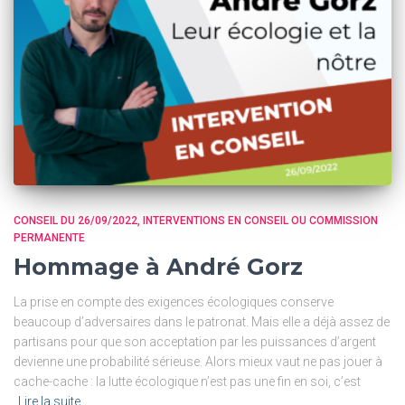
CONSEIL DU 26/09/2022
INTERVENTIONS EN CONSEIL OU COMMISSION
PERMANENTE
Hommage à André Gorz
La prise en compte des exigences écologiques conserve
beaucoup d’adversaires dans le patronat. Mais elle a déjà assez de
partisans pour que son acceptation par les puissances d’argent
devienne une probabilité sérieuse. Alors mieux vaut ne pas jouer à
cache-cache : la lutte écologique n’est pas une fin en soi, c’est
Lire la suite