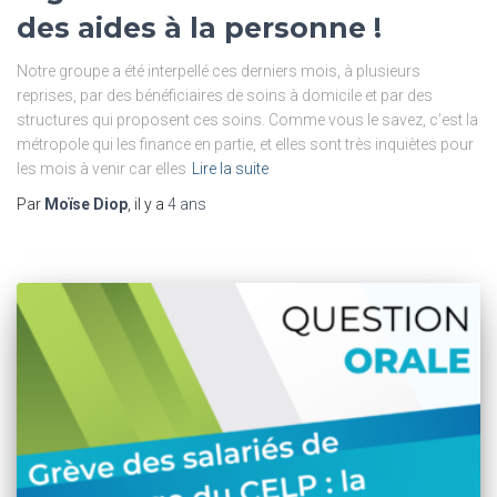
des aides à la personne !
Notre groupe a été interpellé ces derniers mois, à plusieurs
reprises, par des bénéficiaires de soins à domicile et par des
structures qui proposent ces soins. Comme vous le savez, c’est la
métropole qui les finance en partie, et elles sont très inquiètes pour
les mois à venir car elles
Lire la suite
Par
Moïse Diop
, il y a
4 ans