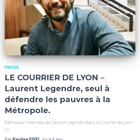
PRESSE
LE COURRIER DE LYON –
Laurent Legendre, seul à
défendre les pauvres à la
Métropole.
Retrouvez l’interview de Laurent Legendre dans le Courrier de Lyon
ici
Par
Pauline FIVEL
, il y a
4 ans