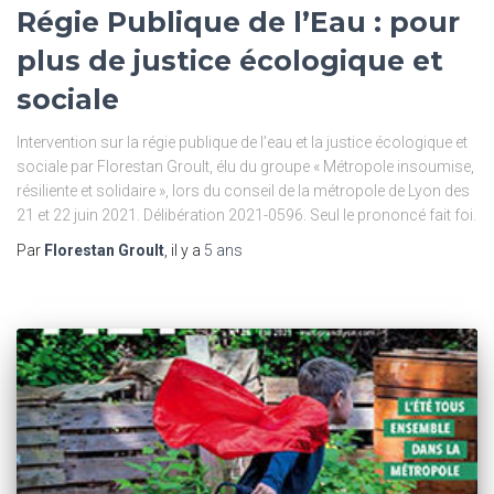
Régie Publique de l’Eau : pour
plus de justice écologique et
sociale
Intervention sur la régie publique de l’eau et la justice écologique et
sociale par Florestan Groult, élu du groupe « Métropole insoumise,
résiliente et solidaire », lors du conseil de la métropole de Lyon des
21 et 22 juin 2021. Délibération 2021-0596. Seul le prononcé fait foi.
Par
Florestan Groult
, il y a
5 ans