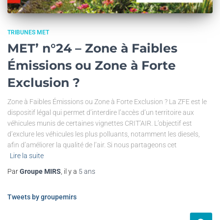
TRIBUNES MET
MET’ n°24 – Zone à Faibles
Émissions ou Zone à Forte
Exclusion ?
Zone à Faibles Émissions ou Zone à Forte Exclusion ? La ZFE est le
dispositif légal qui permet d’interdire l’accès d’un territoire aux
véhicules munis de certaines vignettes CRIT’AIR. L’objectif est
d’exclure les véhicules les plus polluants, notamment les diesels,
afin d’améliorer la qualité de l’air. Si nous partageons cet
Lire la suite
Par
Groupe MIRS
, il y a
5 ans
Tweets by groupemirs