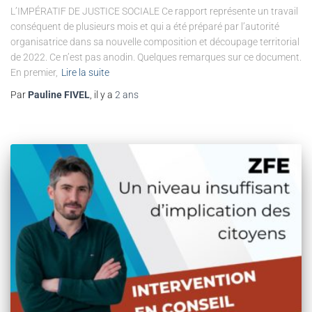
L’IMPÉRATIF DE JUSTICE SOCIALE Ce rapport représente un travail
conséquent de plusieurs mois et qui a été préparé par l’autorité
organisatrice dans sa nouvelle composition et découpage territorial
de 2022. Ce n’est pas anodin. Quelques remarques sur ce document.
En premier,
Lire la suite
Par
Pauline FIVEL
, il y a
2 ans