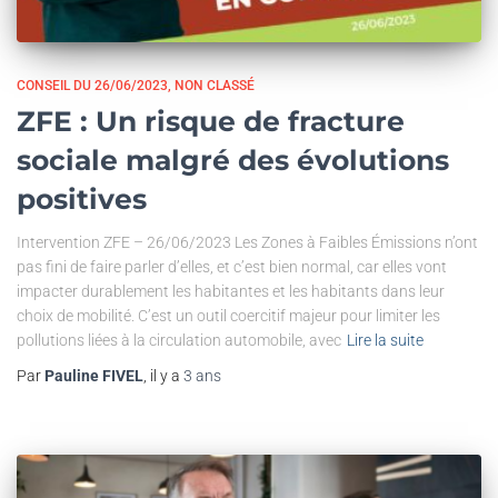
CONSEIL DU 26/06/2023
NON CLASSÉ
ZFE : Un risque de fracture
sociale malgré des évolutions
positives
Intervention ZFE – 26/06/2023 Les Zones à Faibles Émissions n’ont
pas fini de faire parler d’elles, et c’est bien normal, car elles vont
impacter durablement les habitantes et les habitants dans leur
choix de mobilité. C’est un outil coercitif majeur pour limiter les
pollutions liées à la circulation automobile, avec
Lire la suite
Par
Pauline FIVEL
, il y a
3 ans