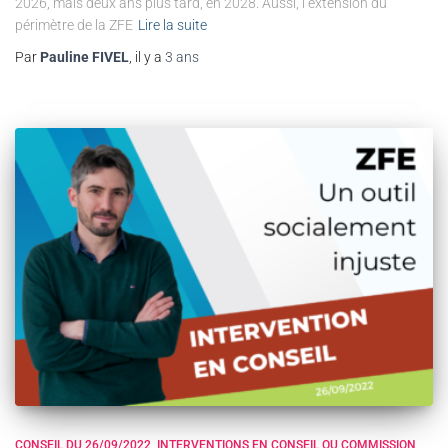
2026, mais deux ans plus tard, en 2028. Aussi, l’extension du
périmètre de la ZFE
Lire la suite
Par
Pauline FIVEL
, il y a
3 ans
CONSEIL DU 26/09/2022
INTERVENTIONS EN CONSEIL OU COMMISSION