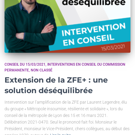
CONSEIL DU 15/03/2021
INTERVENTIONS EN CONSEIL OU COMMISSION
PERMANENTE
NON CLASSÉ
Extension de la ZFE+ : une
solution déséquilibrée
Intervention sur l’amplification de la ZFE par Laurent Legendre, élu
du groupe « Métropole insoumise, résiliente et solidaire », lors du
conseil de la métropole de Lyon des 15 et 16 mars 2021.
Délibération 2021-0470. Seul le prononcé fait foi. Monsieur le
Président, monsieur le Vice-Président, chers collègues, au début des