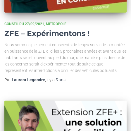
CONSEIL DU 27/09/2021
MÉTROPOLE
ZFE – Expérimentons !
Nous sommes pleinement conscients de l’enjeu social de la montée
en puissance de la ZFE d’ici les 5 prochaines années et avant que les
habitants se retrouvent au pied du mur, une manière plus directe de
les concerner serait d’expérimenter tout de suite ce que
représentent les interdictions à circuler des véhicules polluants.
Par
Laurent Legendre
, il y a
5 ans