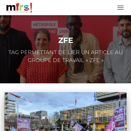
OUVRI
ZFE
TAG PERMETTANT DE LIER UN ARTICLE AU
GROUPE DE TRAVAIL « ZFE »